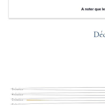
A noter que le
Déc
5
étoiles
4
étoiles
3
étoiles
2
étoiles