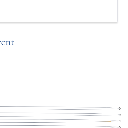
rent
0
0
1
0