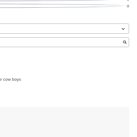
0
tre cow boys