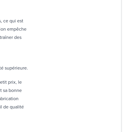
, ce qui est
ation empêche
traîner des
ité supérieure.
it prix, le
et sa bonne
abrication
l de qualité