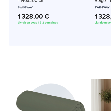
- 140x200 cm
Beige -
SWISSWAY
SWISSWAY
1 328,00 €
1 328
Livraison sous 1 à 2 semaines
Livraison s