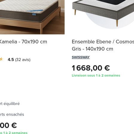
Kamelia - 70x190 cm
Ensemble Ebene / Cosmo
Gris - 140x190 cm
SWISSWAY
4.5
32
avis
1 668,00 €
Livraison sous 1 à 2 semaines
t équilibré
90x200
140x
rts ensachés
,00 €
us 1 à 2 semaines