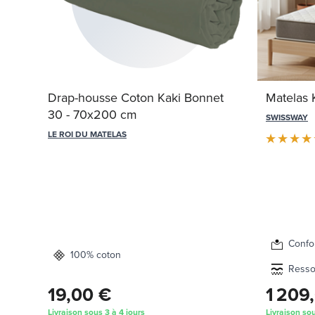
Drap-housse Coton Kaki Bonnet
Matelas 
30 - 70x200 cm
SWISSWAY
LE ROI DU MATELAS
Confor
100% coton
Resso
19,00 €
1 209
Livraison sous 3 à 4 jours
Livraison so