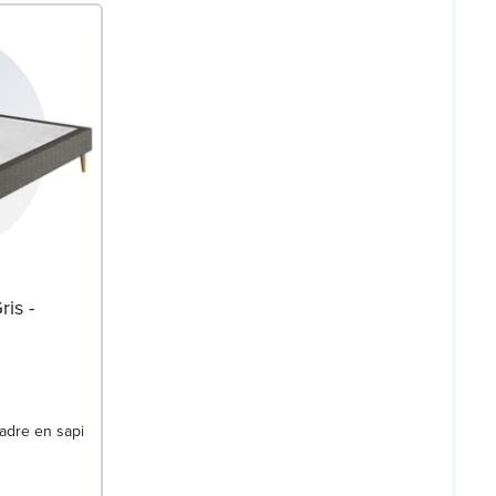
is -
cadre en sapin blanc