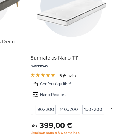
Somm
s Deco
Elec
Surmatelas Nano T11
LE RO
SWISSWAY
5
5
avis
Confort équilibré
Nano Ressorts
200
160x200
90x200
140x200
160x200
+1
399,00 €
61
Dès
Livraison sous 4 à 6 semaines
Livrai