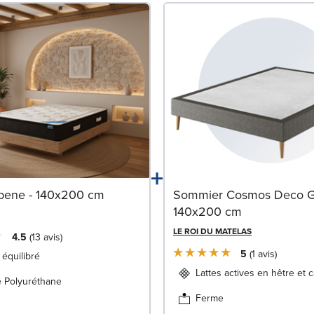
+
bene - 140x200 cm
Sommier Cosmos Deco Gr
140x200 cm
LE ROI DU MATELAS
4.5
13
avis
5
1
avis
 équilibré
Lattes actives en hêtre et 
 Polyuréthane
Ferme