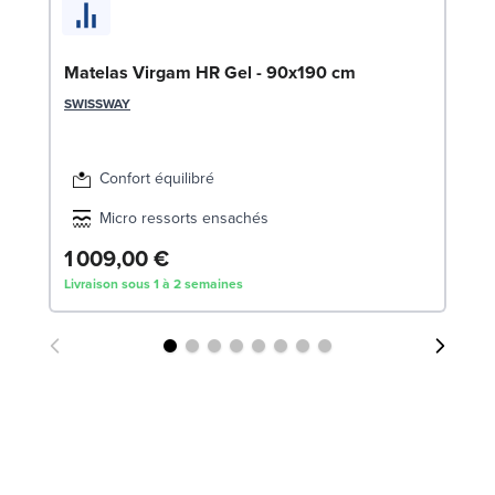
So
LE
Matelas Virgam HR Gel - 90x190 cm
SWISSWAY
Confort équilibré
Micro ressorts ensachés
1 009,00 €
1
Livraison sous 1 à 2 semaines
Liv