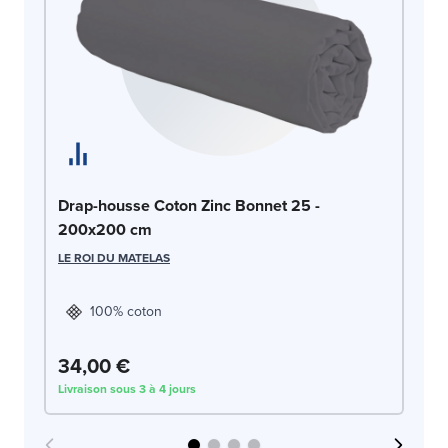
Dr
Drap-housse Coton Zinc Bonnet 25 -
2
200x200 cm
LE
LE ROI DU MATELAS
100% coton
34,00 €
3
Livraison sous 3 à 4 jours
Liv