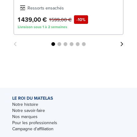
Ressorts ensachés
1 439,00 €
6
1 599,00 €
-10%
Livraison sous 1 à 2 semaines
Liv
LE ROI DU MATELAS
Notre histoire
Notre savoir-faire
Nos marques
Pour les professionnels
Campagne d'affiliation