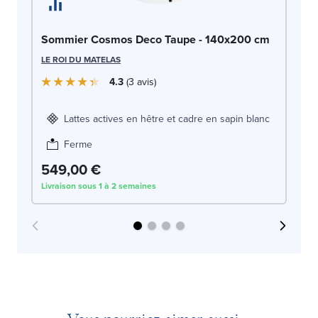
So
Sommier Cosmos Deco Taupe - 140x200 cm
LE
LE ROI DU MATELAS
4.3
3
avis
Lattes actives en hêtre et cadre en sapin blanc
Ferme
549,00 €
5
Livraison sous 1 à 2 semaines
Liv