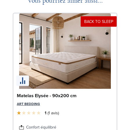
Vous pourriez aimer aussi...
BACK TO SLEEP
Bo
Matelas Elysée - 90x200 cm
c
ART BEDDING
LE
1
1
avis
Confort équilibré