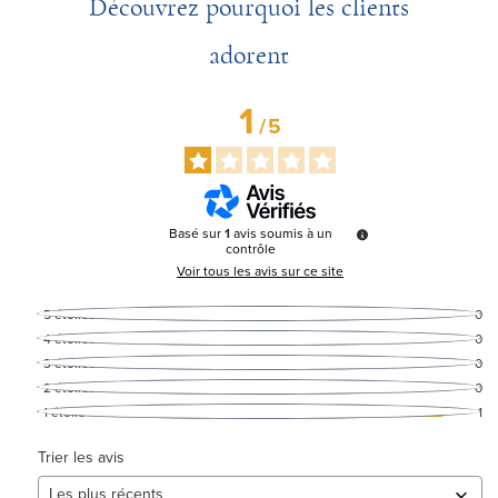
Découvrez pourquoi les clients
adorent
1
/
5
Basé sur
1
avis soumis à un
contrôle
Voir tous les avis sur ce site
5
étoiles
0
4
étoiles
0
3
étoiles
0
2
étoiles
0
1
étoile
1
Trier les avis