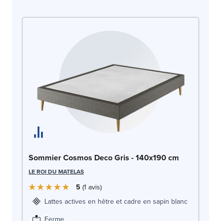
So
Sommier Cosmos Deco Gris - 140x190 cm
LE
LE ROI DU MATELAS
5
1
avis
Lattes actives en hêtre et cadre en sapin blanc
Ferme