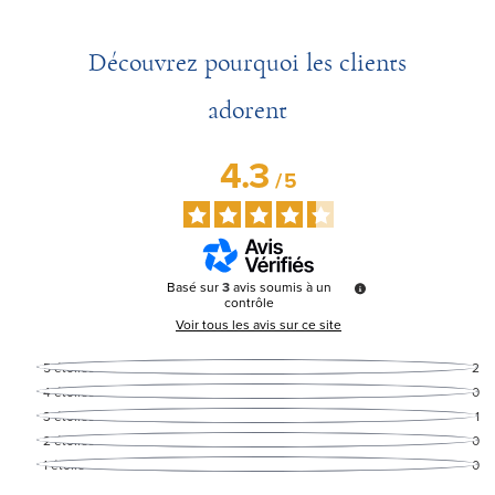
Découvrez pourquoi les clients
adorent
4.3
/
5
Basé sur
3
avis soumis à un
contrôle
Voir tous les avis sur ce site
5
étoiles
2
4
étoiles
0
3
étoiles
1
2
étoiles
0
1
étoile
0