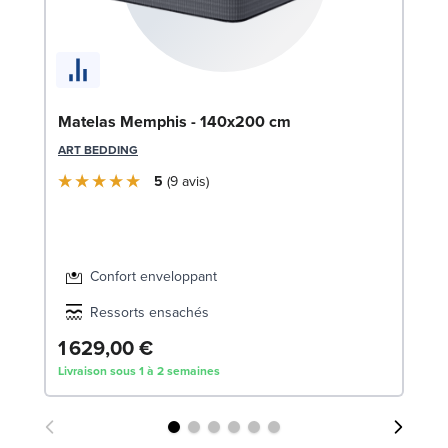
Bo
Matelas Memphis - 140x200 cm
2
ART BEDDING
LE
5
9
avis
Confort enveloppant
Ressorts ensachés
1 629,00 €
2
Livraison sous 1 à 2 semaines
Liv