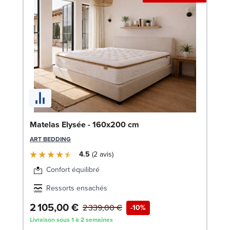
Bo
Matelas Elysée - 160x200 cm
LE
ART BEDDING
4.5
2
avis
Confort équilibré
Ressorts ensachés
2 105,00 €
6
2 339,00 €
-10%
Livraison sous 1 à 2 semaines
Liv