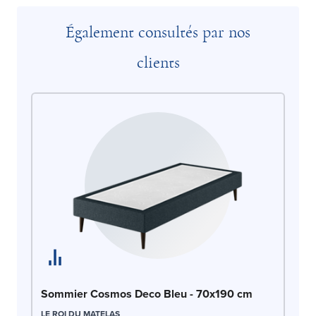
Également consultés par nos
clients
So
Sommier Cosmos Deco Bleu - 70x190 cm
70
LE ROI DU MATELAS