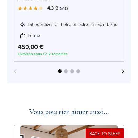
LE
4.3
3
avis
Lattes actives en hêtre et cadre en sapin blanc
Ferme
459,00 €
4
Livraison sous 1 à 2 semaines
Liv
Vous pourriez aimer aussi...
BACK TO SLEEP