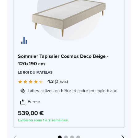
So
Sommier Tapissier Cosmos Deco Beige -
120x190 cm
LE
LE ROI DU MATELAS
4.3
3
avis
Lattes actives en hêtre et cadre en sapin blanc
Ferme
539,00 €
5
Livraison sous 1 à 2 semaines
Liv