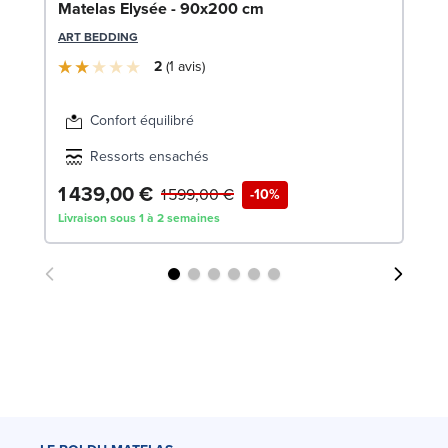
Bo
Matelas Elysée - 90x200 cm
LE
ART BEDDING
2
1
avis
Confort équilibré
Ressorts ensachés
1 439,00 €
5
1 599,00 €
-10%
Livraison sous 1 à 2 semaines
Liv