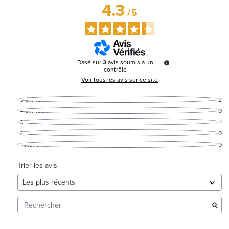
4.3
/
5
Basé sur
3
avis soumis à un
contrôle
Voir tous les avis sur ce site
5
étoiles
2
4
étoiles
0
3
étoiles
1
2
étoiles
0
1
étoile
0
Trier les avis