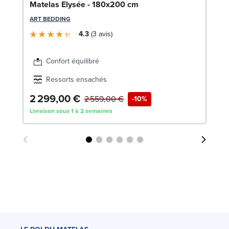
Bo
Matelas Elysée - 180x200 cm
c
ART BEDDING
LE
4.3
3
avis
Confort équilibré
Ressorts ensachés
2 299,00 €
1
2 559,00 €
-10%
Livraison sous 1 à 2 semaines
Liv