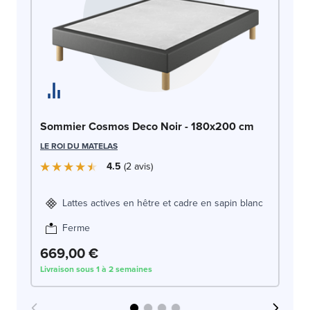
So
Sommier Cosmos Deco Noir - 180x200 cm
LE
LE ROI DU MATELAS
4.5
2
avis
Lattes actives en hêtre et cadre en sapin blanc
Ferme
669,00 €
6
Livraison sous 1 à 2 semaines
Liv