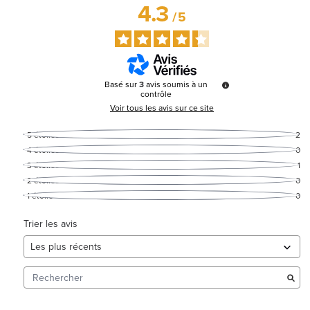
4.3
/
5
Basé sur
3
avis soumis à un
contrôle
Voir tous les avis sur ce site
5
étoiles
2
4
étoiles
0
3
étoiles
1
2
étoiles
0
1
étoile
0
Trier les avis