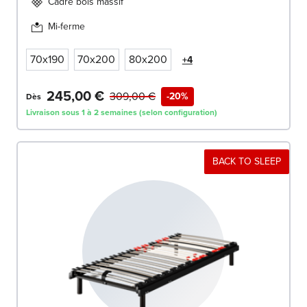
Cadre bois massif
Mi-ferme
70x190
70x200
80x200
+4
245,00 €
309,00 €
-20%
Dès
Livraison sous 1 à 2 semaines (selon configuration)
BACK TO SLEEP