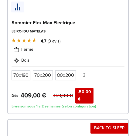
Sommier Flex Max Electrique
LE ROI DU MATELAS
4.7
3
avis
Ferme
Bois
70x190
70x200
80x200
+2
-50,00
409,00 €
459,00 €
Dès
€
Livraison sous 1 à 2 semaines (selon configuration)
BACK TO SLEEP