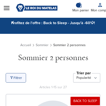
Skip to Content
Mon panier
Mon comp
Profitez de l'offre : Back to Sleep - Jusqu'à -60% !
Accueil
Sommier
Sommier 2 personnes
Sommier 2 personnes
Trier par
Filtrer
Articles
1
-
15
sur
27
BACK TO SLEEP