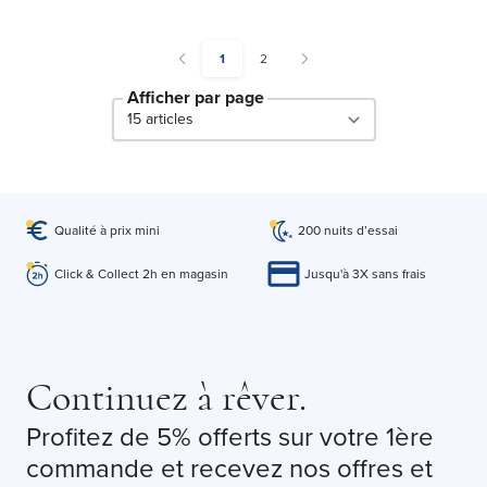
You're currently reading page
Page
1
2
Afficher par page
par page
Qualité à prix mini
200 nuits d’essai
Click & Collect 2h en magasin
Jusqu'à 3X sans frais
Continuez à rêver.
Profitez de 5% offerts sur votre 1ère
commande et recevez nos offres et