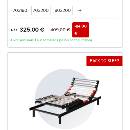
70x190
70x200
80x200
+4
-84,00
325,00 €
409,00 €
Dès
€
Livraison sous 1 à 2 semaines (selon configuration)
BACK TO SLEEP