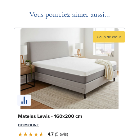
Vous pourriez aimer aussi...
Coup de cœur
Li
Matelas Lewis - 160x200 cm
LE
DORSOLINE
4.7
9
avis
1