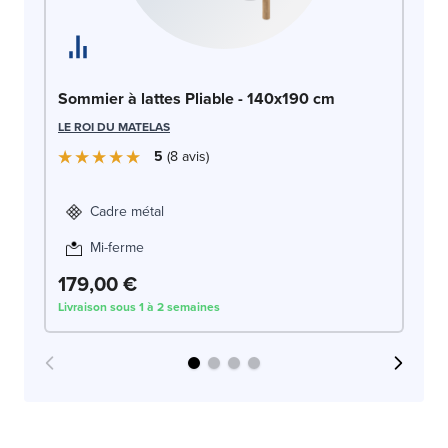
So
Sommier à lattes Pliable - 140x190 cm
14
LE ROI DU MATELAS
LE
5
8
avis
Cadre métal
Mi-ferme
1
179,00 €
Livraison sous 1 à 2 semaines
Liv