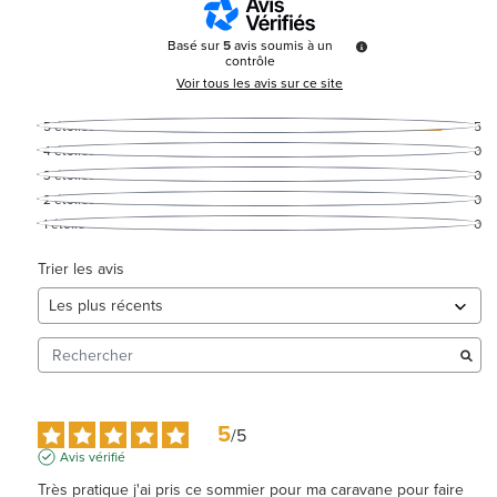
Basé sur
5
avis soumis à un
contrôle
Voir tous les avis sur ce site
5
étoiles
5
4
étoiles
0
3
étoiles
0
2
étoiles
0
1
étoile
0
Trier les avis
5
/
5
Avis vérifié
Très pratique j'ai pris ce sommier pour ma caravane pour faire 