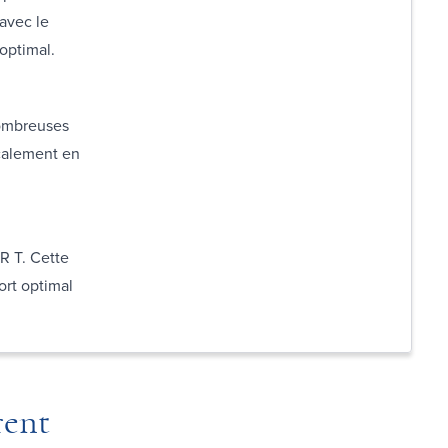
 avec le
optimal.
nombreuses
ocalement en
R T. Cette
ort optimal
rent