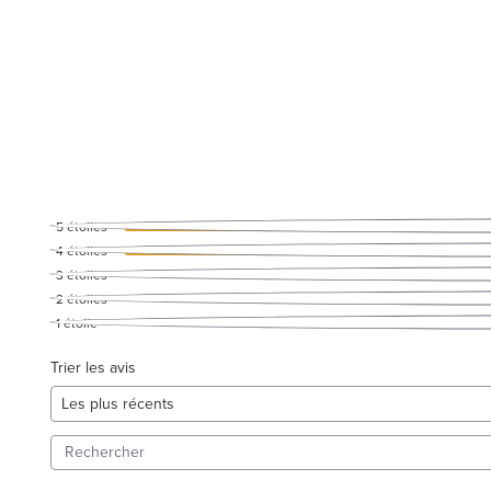
5
étoiles
4
étoiles
3
étoiles
2
étoiles
1
étoile
Trier les avis