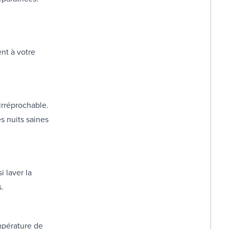
nt à votre
irréprochable.
s nuits saines
 laver la
.
mpérature de