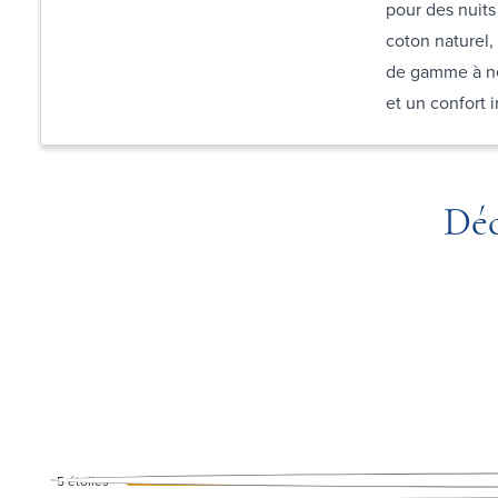
pour des nuits
coton naturel,
de gamme à ne
et un confort 
Déc
5
étoiles