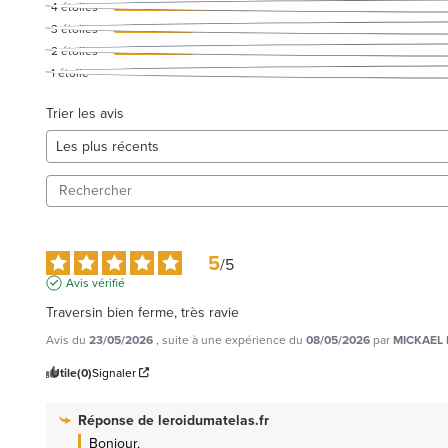
4
étoiles
3
étoiles
2
étoiles
1
étoile
Trier les avis
5
/
5
Avis vérifié
Traversin bien ferme, très ravie
Avis du
23/05/2026
, suite à une expérience du
08/05/2026
par
MICKAEL 
Utile
(0)
Signaler
Réponse de
leroidumatelas.fr
Bonjour,
