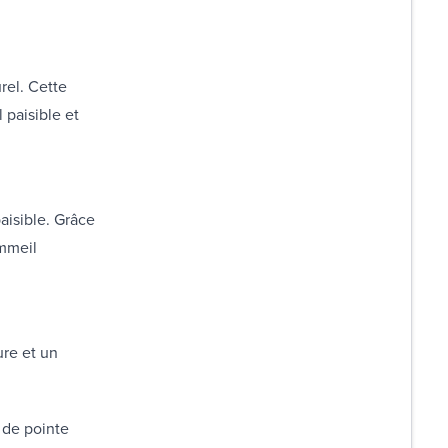
rel. Cette
 paisible et
paisible. Grâce
ommeil
ure et un
 de pointe