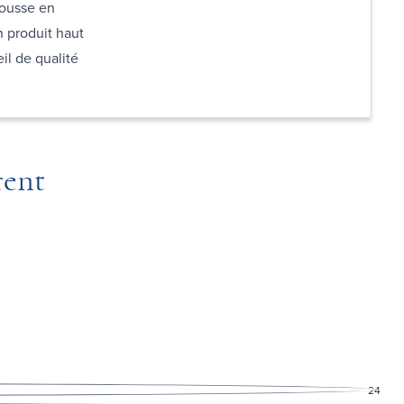
housse en
n produit haut
l de qualité
rent
24