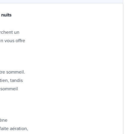
 nuits
rchent un
n vous offre
tre sommeil.
tien, tandis
n sommeil
iène
aite aération,