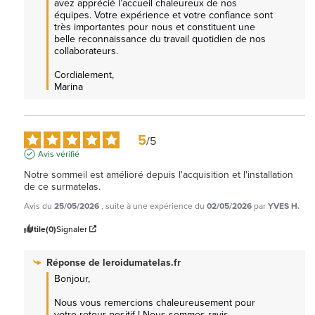
avez apprécié l’accueil chaleureux de nos 
équipes. Votre expérience et votre confiance sont 
très importantes pour nous et constituent une 
belle reconnaissance du travail quotidien de nos 
collaborateurs.

Cordialement, 

Marina
5
/
5
Avis vérifié
Notre sommeil est amélioré depuis l'acquisition et l'installation 
de ce surmatelas.
Avis du
25/05/2026
, suite à une expérience du
02/05/2026
par
YVES H.
Utile
(0)
Signaler
Réponse de
leroidumatelas.fr
Bonjour,

Nous vous remercions chaleureusement pour 
votre retour positif ! Nous sommes ravis 