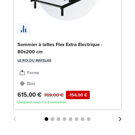
En
90
SW
Sommier à lattes Flex Extra Electrique -
80x200 cm
1
LE ROI DU MATELAS
Liv
Ferme
Bois
615,00 €
769,00 €
-154,00 €
Livraison sous 1 à 2 semaines