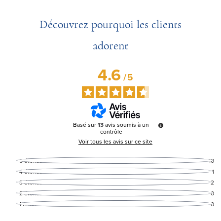
Découvrez pourquoi les clients
adorent
4.6
/
5
Basé sur
13
avis soumis à un
contrôle
Voir tous les avis sur ce site
5
étoiles
10
4
étoiles
1
3
étoiles
2
2
étoiles
0
1
étoile
0