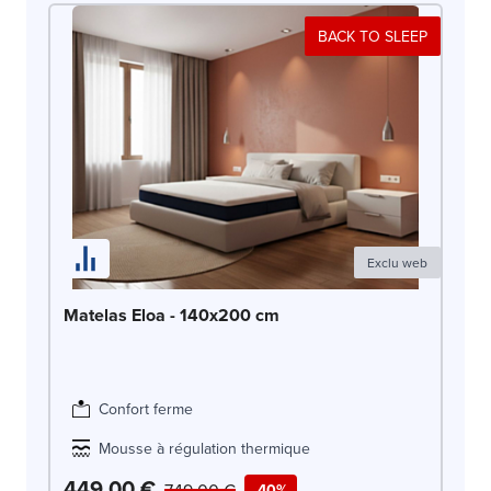
BACK TO SLEEP
Exclu web
Ma
Matelas Eloa - 140x200 cm
OLI
Confort ferme
Mousse à régulation thermique
449,00 €
4
749,00 €
-40%