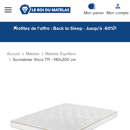
Skip to Content
Mon panier
Mon compte
Profitez de l'offre : Back to Sleep - Jusqu'à -60% !
Accueil
Matelas
Matelas Équilibré
Surmatelas Visco T11 - 140x200 cm