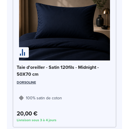
Ta
Taie d'oreiller - Satin 120fils - Midnight -
50X70 cm
LE
DORSOLINE
100% satin de coton
20,00 €
2
Livraison sous 3 à 4 jours
Liv