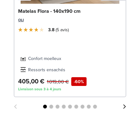
So
Matelas Flora - 140x190 cm
1
OLI
LE
3.8
5
avis
Confort moelleux
Ressorts ensachés
405,00 €
1
1 019,00 €
-60%
Livraison sous 3 à 4 jours
Liv