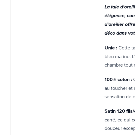
La taie d'orei
élégance, conf
d'oreiller off
déco dans vo
Unie :
Cette t
bleu marine. L
chambre tout 
100% coton :
au toucher et 
sensation de c
Satin 120 fils
carré, ce qui 
douceur excep