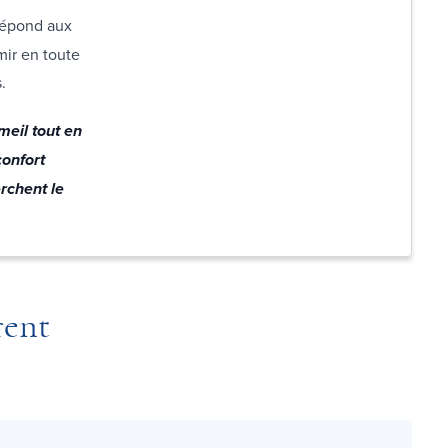
 répond aux
ir en toute
s.
meil tout en
confort
rchent le
rent