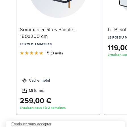
Sommier à lattes Pliable -
Lit Plia
160x200 cm
LE ROI DU 
LE ROI DU MATELAS
119,0
5
8
avis
Livraison so
Cadre métal
Mi-ferme
259,00 €
Livraison sous 1 à 2 semaines