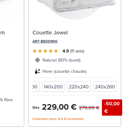
Ense
cm
Couette Jewel
Bei
ART BEDDING
SWIS
4.9
11
avis
1 
Naturel (90% duvet)
Livrai
Hiver (couette chaude)
x240
240x260
140x200
220x240
240x260
% fibre
-50,00
229,00 €
279,00 €
Dès
€
Livraison sous 4 à 6 semaines