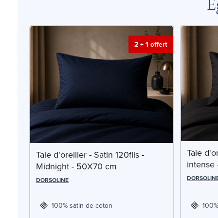
É
2 + 1 offert
Taie d'or
Taie d'oreiller - Satin 120fils -
intense
Midnight - 50X70 cm
DORSOLIN
DORSOLINE
100% satin de coton
100%