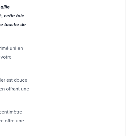
allie
, cette taie
ne touche de
rimé uni en
 votre
ller est douce
en offrant une
r centimètre
re offre une