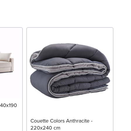
Mat
 140x190
DORS
Couette Colors Anthracite -
220x240 cm