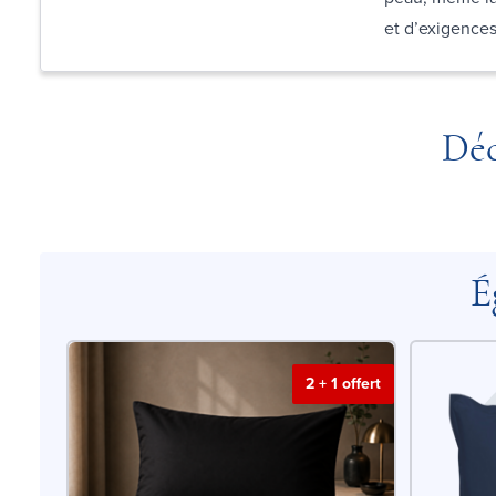
et d’exigences
Déc
É
2 + 1 offert