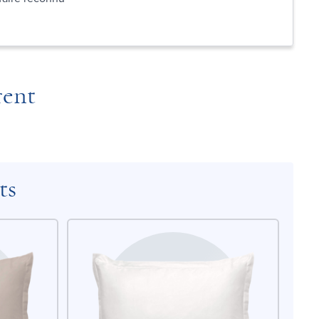
rent
ts