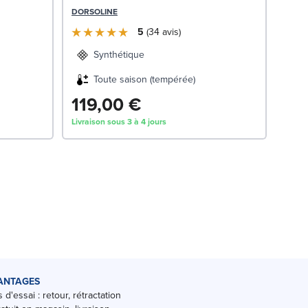
DORSOLINE
5
34
avis
Synthétique
Toute saison (tempérée)
119,00 €
27
Livraison sous 3 à 4 jours
Livrai
ANTAGES
 d'essai : retour, rétractation