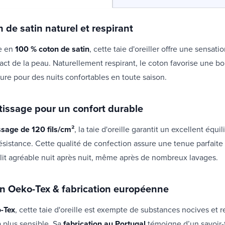
 de satin naturel et respirant
e en
100 % coton de satin
, cette taie d'oreiller offre une sensati
ct de la peau. Naturellement respirant, le coton favorise une b
ure pour des nuits confortables en toute saison.
 tissage pour un confort durable
ssage de 120 fils/cm²
, la taie d'oreille garantit un excellent équi
ésistance. Cette qualité de confection assure une tenue parfaite
 lit agréable nuit après nuit, même après de nombreux lavages.
ion Oeko-Tex & fabrication européenne
-Tex
, cette taie d'oreille est exempte de substances nocives et r
 plus sensible. Sa
fabrication au Portugal
témoigne d’un savoir-