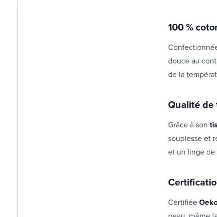
100 % coton
Confectionné
douce au conta
de la températ
Qualité de
Grâce à son
ti
souplesse et r
et un linge de
Certificat
Certifiée
Oeko
peau, même la