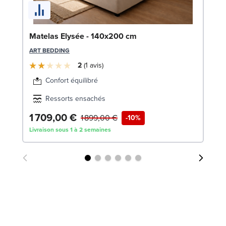
So
Matelas Elysée - 140x200 cm
LE
ART BEDDING
2
1
avis
Confort équilibré
Ressorts ensachés
1 709,00 €
5
1 899,00 €
-10%
Livraison sous 1 à 2 semaines
Liv