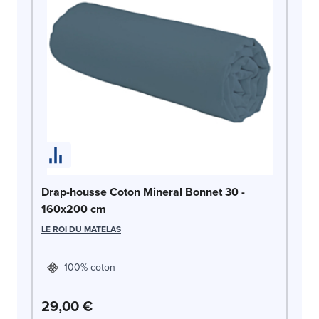
Dr
1
LE
Drap-housse Coton Mineral Bonnet 30 -
160x200 cm
LE ROI DU MATELAS
100% coton
29,00 €
2