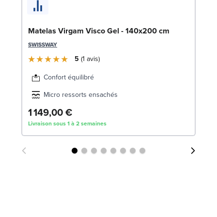
So
LE
Matelas Virgam Visco Gel - 140x200 cm
SWISSWAY
5
1
avis
Confort équilibré
Micro ressorts ensachés
1 149,00 €
1
Livraison sous 1 à 2 semaines
Liv