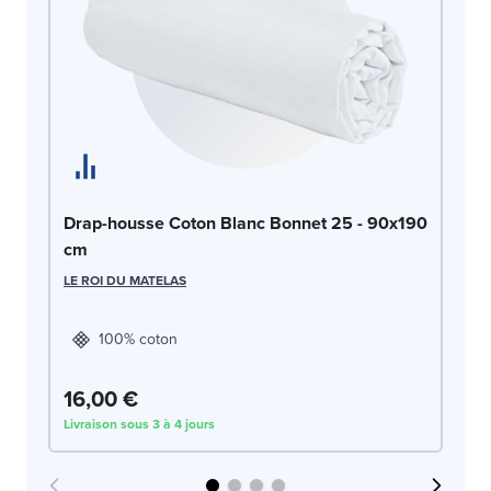
Dr
Drap-housse Coton Blanc Bonnet 25 - 90x190
90
cm
LE
LE ROI DU MATELAS
100% coton
16,00 €
1
Livraison sous 3 à 4 jours
Liv