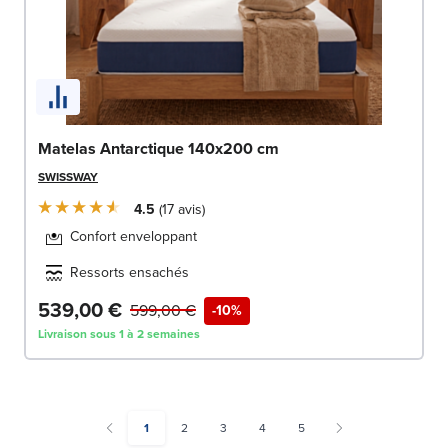
Matelas Antarctique 140x200 cm
SWISSWAY
4.5
17
avis
Confort enveloppant
Ressorts ensachés
539,00 €
599,00 €
-10%
Livraison sous 1 à 2 semaines
You're currently reading page
Page
Page
Page
Page
1
2
3
4
5