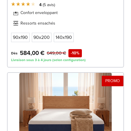
4
5
avis
Confort enveloppant
Ressorts ensachés
90x190
90x200
140x190
584,00 €
649,00 €
-10%
Dès
Livraison sous 3 à 4 jours (selon configuration)
PROMO