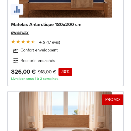
Matelas Antarctique 180x200 cm
SWISSWAY
4.5
17
avis
Confort enveloppant
Ressorts ensachés
826,00 €
918,00 €
-10%
Livraison sous 1 à 2 semaines
PROMO