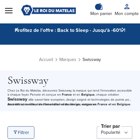
Skip to Content
Mon panier
Mon compte
Profitez de l'offre : Back to Sleep - Jusqu'à -60% !
Accueil
Marques
Swissway
Swissway
Chez Le Roi du Matelas, découvrez Swissway, la marque qui rend l'innovation accessible
à chaque foyer. Pensée et conçue en
France
et en
Belgique
, chaque création
Swissway
allie savoir-faire européen, design soigné et technologies de pointe pour
vous offrir des nuits de sommeil à la hauteur de vos exigences.
Accédez au meilleur de l'innovation et du design, conçus en France et en Belgique.
Trier par
Filtrer