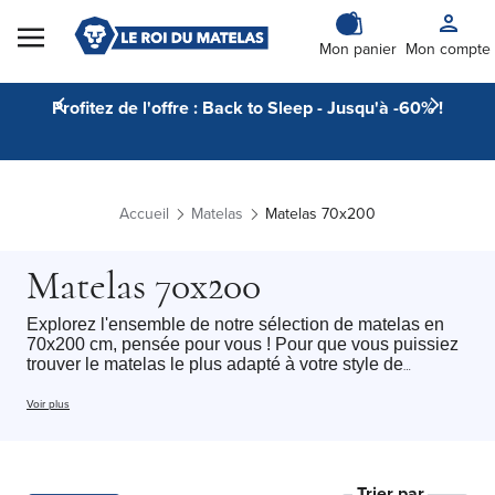
Skip to Content
Mon panier
Mon compte
Profitez de l'offre : Back to Sleep - Jusqu'à -60% !
Accueil
Matelas
Matelas 70x200
Matelas 70x200
Explorez l'ensemble de notre sélection de matelas en
70x200 cm, pensée pour vous ! Pour que vous puissiez
trouver le matelas le plus adapté à votre style de
sommeil. Cette catégorie regroupe l'ensemble de nos
matelas 70x200 cm Le roi du matelas avec tous type de
Voir plus
technologie du
matelas mousse
au
matelas hybride
,
chacun de nos matelas un soutien et une sensation
différente selon vos préférences. Accueil
moelleux
,
ferme
ou
équilibré
: chaque dormeur peut trouver le
Trier par