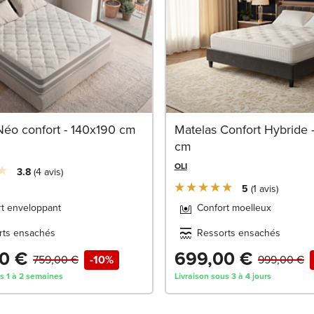
Néo confort - 140x190 cm
Matelas Confort Hybride 
cm
OLI
3.8
4
avis
5
1
avis
rt enveloppant
Confort moelleux
rts ensachés
Ressorts ensachés
0 €
699,00 €
759,00 €
-10%
999,00 €
us 1 à 2 semaines
Livraison sous 3 à 4 jours