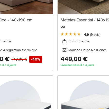
Eloa - 140x190 cm
Matelas Essential - 140x
OLI
4.9
9
avis
t ferme
Confort ferme
 à régulation thermique
Mousse Haute Résilience
0 €
449,00 €
749,00 €
-40%
s 3 à 4 jours
Livraison sous 3 à 4 jours