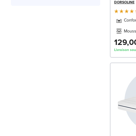
DORSOLINE
Confor
Mouss
129,0
Livraison so