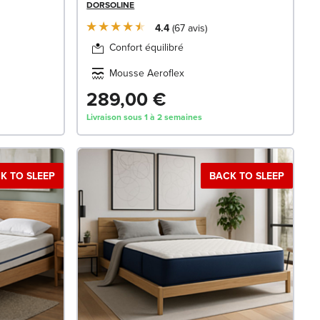
DORSOLINE
4.4
67
avis
Confort équilibré
Mousse Aeroflex
289,00 €
Livraison sous 1 à 2 semaines
K TO SLEEP
BACK TO SLEEP