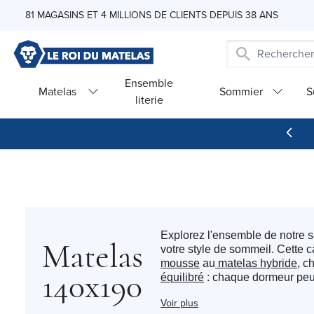
Skip to Content
81 MAGASINS ET 4 MILLIONS DE CLIENTS DEPUIS 38 ANS
Ensemble
Matelas
Sommier
S
literie
Explorez l'ensemble de notre s
Matelas
votre style de sommeil. Cette
mousse
au
matelas hybride
, c
140x190
équilibré
: chaque dormeur peut 
Nous sélectionnons des modèles
Voir plus
offre variée et régulièrement en