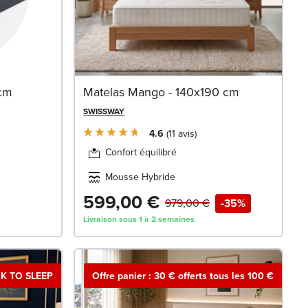
 cm
Matelas Mango - 140x190 cm
SWISSWAY
4.6
11
avis
Confort équilibré
Mousse Hybride
599,00 €
979,00 €
-35%
Livraison sous 1 à 2 semaines
K TO SLEEP
Offre panier : 30 € offerts tous les 100 €