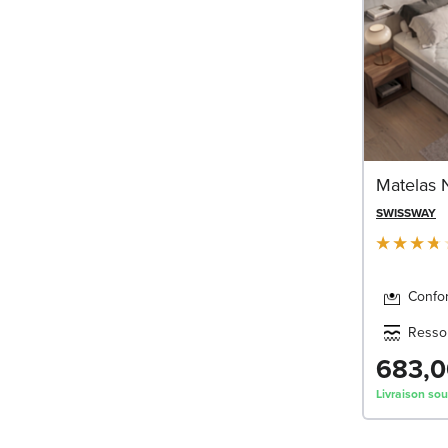
Matelas 
SWISSWAY
Confo
Resso
683,0
Livraison so