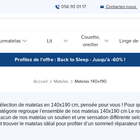
056 93 01 17
Contactez-nous
Couette,
urmatelas
Lit
Linge de l
oreiller
Profitez de l'offre : Back to Sleep - Jusqu'à -60% !
Accueil
Matelas
Matelas 140x190
élection de matelas en 140x190 cm, pensée pour vous ! Pour que
 catégorie regroupe l'ensemble de nos matelas 140x190 cm Le ro
hacun de nos matelas un soutien et une sensation différente sel
trouver le matelas idéal pour profiter d’un sommeil réparateur to
 alliant confort, durabilité et technologie afin de répondre au
richie, il est facile de comparer les matériaux, les niveaux de ma