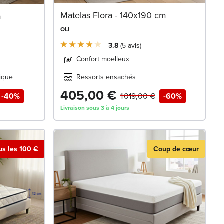
Matelas Flora - 140x190 cm
m
OLI
3.8
5
avis
Confort moelleux
ique
Ressorts ensachés
405,00 €
-40%
1 019,00 €
-60%
Livraison sous 3 à 4 jours
ous les 100 €
Coup de cœur