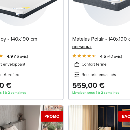
Joy - 140x190 cm
Matelas Polair - 140x190
DORSOLINE
4.9
16
avis
4.5
43
avis
rt enveloppant
Confort ferme
e Aeroflex
Ressorts ensachés
0 €
559,00 €
us 1 à 2 semaines
Livraison sous 1 à 2 semaines
PROMO
BAC