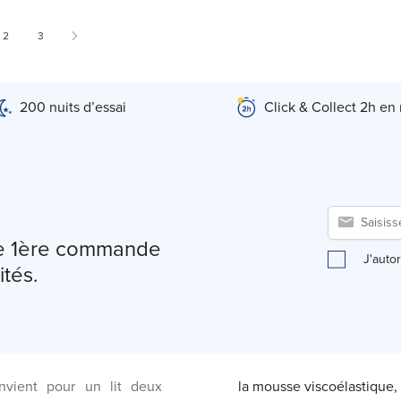
 currently reading page
Page
Page
2
3
200 nuits d’essai
Click & Collect 2h en
tre 1ère commande
J'auto
ités.
ient pour un lit deux
la mousse viscoélastique, 