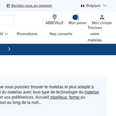
Rendez-vous en magasin
Belgique
Rechercher
ABBEVILLE
Mon panier
Mon compte
Trouvez
it
Promotions
Nos conseils
votre
matelas
 vous puissiez trouver le matelas le plus adapté à
i du matelas avec tous type de technologie du
matelas
on vos préférences. Accueil
moelleux
,
ferme
ou
ut au long de la nuit.
x attentes des dormeurs les plus exigeants. Grâce à une
intien et les formats pour choisir le matelas qui