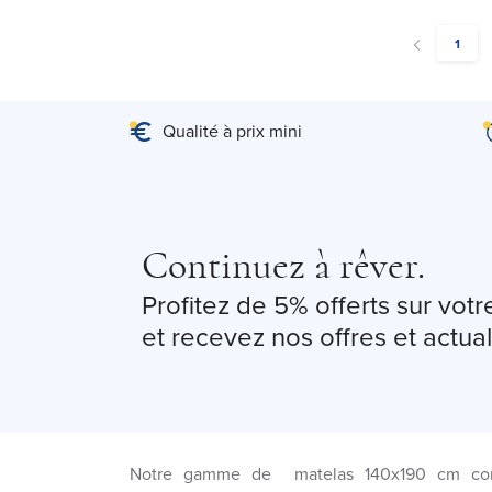
You're
1
Qualité à prix mini
Continuez à rêver.
Profitez de 5% offerts sur vo
et recevez nos offres et actual
Notre gamme de matelas 140x190 cm conv