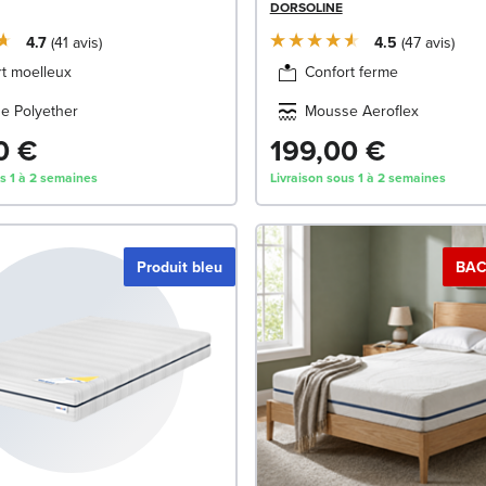
DORSOLINE
4.7
41
avis
4.5
47
avis
t moelleux
Confort ferme
e Polyether
Mousse Aeroflex
0 €
199,00 €
us 1 à 2 semaines
Livraison sous 1 à 2 semaines
Produit bleu
BAC