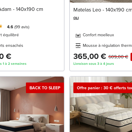
Adam - 140x190 cm
Matelas Leo - 140x190 c
OLI
4.6
99
avis
t équilibré
Confort moelleux
rts ensachés
Mousse à régulation therm
0 €
365,00 €
609,00 €
us 1 à 2 semaines
Livraison sous 3 à 4 jours
BACK TO SLEEP
Offre panier : 30 € offerts t