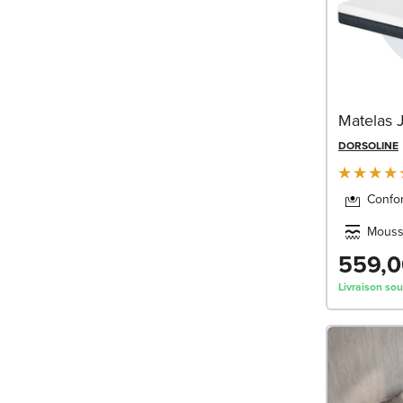
Matelas 
DORSOLINE
Confo
Mouss
559,0
Livraison so