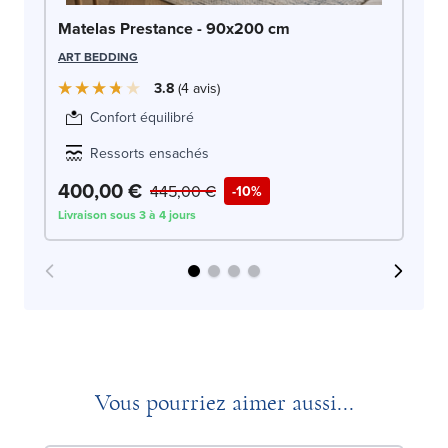
Ma
Matelas Prestance - 90x200 cm
DO
ART BEDDING
3.8
4
avis
Confort équilibré
Ressorts ensachés
400,00 €
4
445,00 €
-10%
Livraison sous 3 à 4 jours
Liv
Vous pourriez aimer aussi...