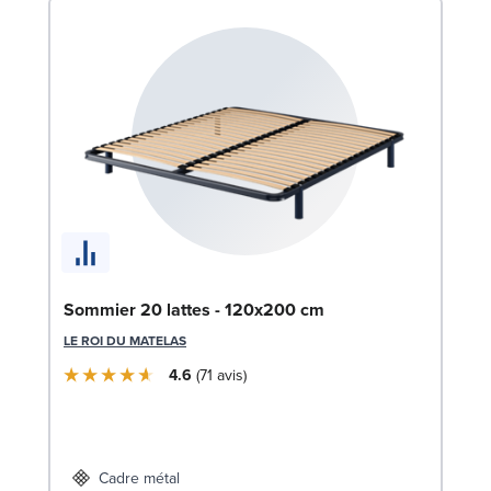
En
Sommier 20 lattes - 120x200 cm
c
LE ROI DU MATELAS
SW
4.6
71
avis
1
Liv
Cadre métal