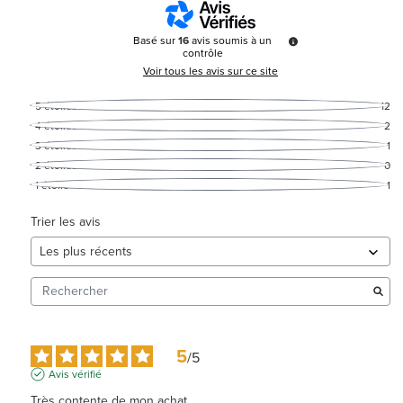
Basé sur
16
avis soumis à un
contrôle
Voir tous les avis sur ce site
5
étoiles
12
4
étoiles
2
3
étoiles
1
2
étoiles
0
1
étoile
1
Trier les avis
5
/
5
Avis vérifié
Très contente de mon achat