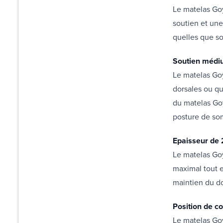
Le matelas Goy
soutien et une
quelles que so
Soutien médiu
Le matelas Goy
dorsales ou qu
du matelas Goy
posture de som
Epaisseur de 
Le matelas Goy
maximal tout e
maintien du d
Position de c
Le matelas Goy