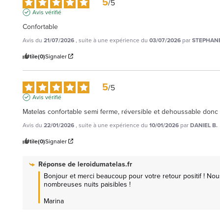
5
/
5
Avis vérifié
Confortable
Avis du
21/07/2026
, suite à une expérience du
03/07/2026
par
STEPHANE
Utile
(0)
Signaler
5
/
5
Avis vérifié
Matelas confortable semi ferme, réversible et dehoussable donc e
Avis du
22/01/2026
, suite à une expérience du
10/01/2026
par
DANIEL B.
Utile
(0)
Signaler
Réponse de
leroidumatelas.fr
Bonjour et merci beaucoup pour votre retour positif ! No
nombreuses nuits paisibles !

Marina