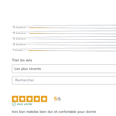
5
étoiles
4
étoiles
3
étoiles
2
étoiles
1
étoile
Trier les avis
5
/
5
Avis vérifié
tres bon matelas bien dur et confortable pour dormir