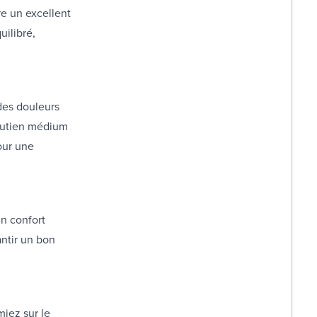
e un excellent
uilibré,
des douleurs
soutien médium
our une
un confort
antir un bon
iez sur le