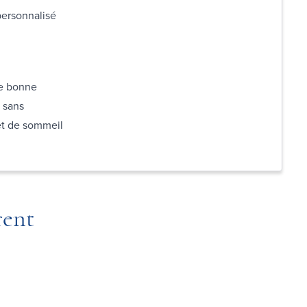
 personnalisé
ne bonne
 sans
 et de sommeil
rent