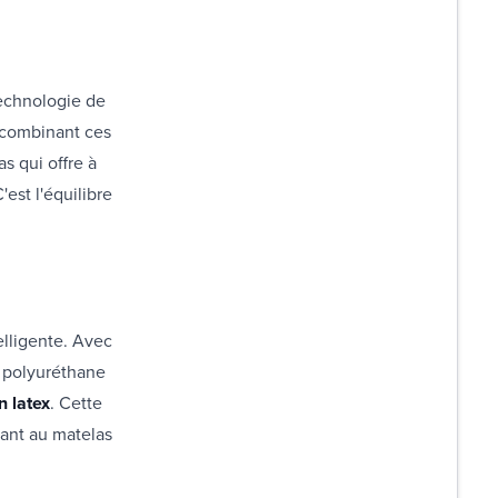
technologie de
 combinant ces
s qui offre à
est l'équilibre
elligente. Avec
 polyuréthane
n latex
. Cette
tant au matelas