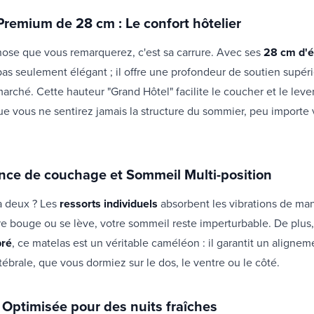
Premium de 28 cm : Le confort hôtelier
hose que vous remarquerez, c'est sa carrure. Avec ses
28 cm d'é
pas seulement élégant ; il offre une profondeur de soutien supér
arché. Cette hauteur "Grand Hôtel" facilite le coucher et le lever
ue vous ne sentirez jamais la structure du sommier, peu importe 
ce de couchage et Sommeil Multi-position
 deux ? Les
ressorts individuels
absorbent les vibrations de mani
re bouge ou se lève, votre sommeil reste imperturbable. De plus,
bré
, ce matelas est un véritable caméléon : il garantit un aligne
tébrale, que vous dormiez sur le dos, le ventre ou le côté.
 Optimisée pour des nuits fraîches