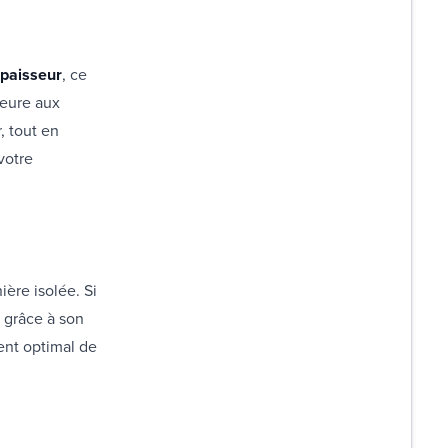
paisseur
, ce
ieure aux
, tout en
votre
ère isolée. Si
 grâce à son
ment optimal de