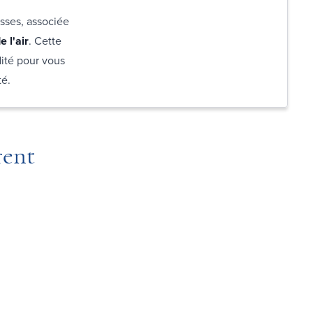
usses, associée
e l'air
. Cette
dité pour vous
té.
rent