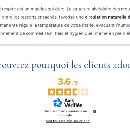
 respire est un matelas qui dure. La structure alvéolaire des mo
e entre les ressorts ensachés, favorise une
circulation naturelle d
rmanente régule la température de votre literie, évacuant l'humi
ronnement de sommeil sain, frais et hygiénique, même en plein é
ouvrez pourquoi les clients ado
3.6
/
5
Basé sur
5
avis soumis à un
contrôle
Voir tous les avis sur ce site