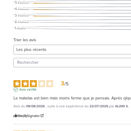
5
étoiles
4
étoiles
3
étoiles
2
étoiles
1
étoile
Trier les avis
3
/
5
Avis vérifié
Le matelas est bien mais moins ferme que je pensais. Après qlqs 
Avis du
08/08/2026
, suite à une expérience du
22/07/2026
par
ALAIN S.
Utile
(0)
Signaler