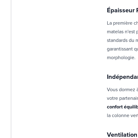
Épaisseur 
La première c
matelas n'est 
standards du m
garantissant q
morphologie.
Indépendan
Vous dormez à
votre partenai
confort équili
la colonne ver
Ventilation