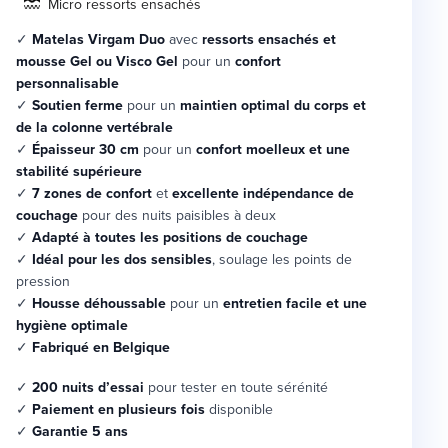
Micro ressorts ensachés
✓
Matelas Virgam Duo
avec
ressorts ensachés et
mousse Gel ou Visco Gel
pour un
confort
personnalisable
✓
Soutien ferme
pour un
maintien optimal du corps et
de la colonne vertébrale
✓
Épaisseur 30 cm
pour un
confort moelleux et une
stabilité supérieure
✓
7 zones de confort
et
excellente indépendance de
couchage
pour des nuits paisibles à deux
✓
Adapté à toutes les positions de couchage
✓
Idéal pour les dos sensibles
, soulage les points de
pression
✓
Housse déhoussable
pour un
entretien facile et une
hygiène optimale
✓
Fabriqué en Belgique
✓
200 nuits d’essai
pour tester en toute sérénité
✓
Paiement en plusieurs fois
disponible
✓
Garantie 5 ans