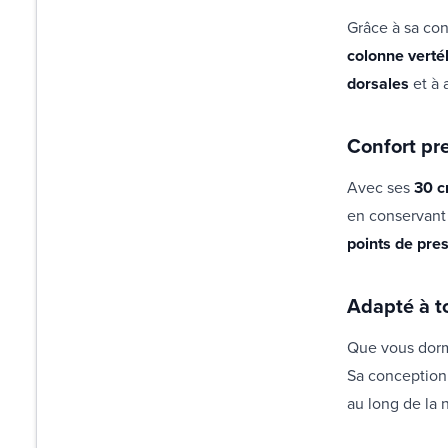
Grâce à sa co
colonne verté
dorsales
et à 
Confort pr
Avec ses
30 c
en conservant
points de pre
Adapté à t
Que vous dorm
Sa conception
au long de la n