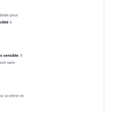
idéale pour
ciblé
à
s sensible
. Il
veil sans
z la retirer et