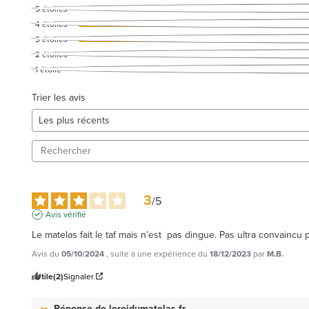
5
étoiles
4
étoiles
3
étoiles
2
étoiles
1
étoile
Trier les avis
3
/
5
Avis vérifié
Le matelas fait le taf mais n’est  pas dingue. Pas ultra convaincu
Avis du
05/10/2024
, suite à une expérience du
18/12/2023
par
M.B.
Utile
(2)
Signaler
Réponse de
leroidumatelas.fr