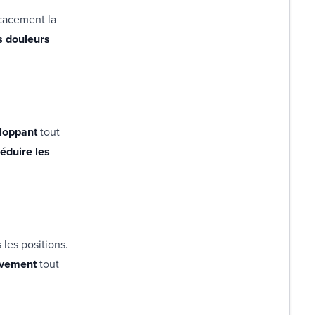
icacement la
s douleurs
eloppant
tout
réduire les
 les positions.
uvement
tout