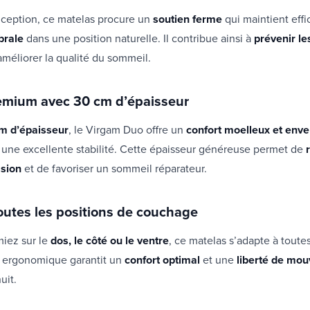
nception, ce matelas procure un
soutien ferme
qui maintient eff
brale
dans une position naturelle. Il contribue ainsi à
prévenir le
améliorer la qualité du sommeil.
emium avec 30 cm d’épaisseur
m d’épaisseur
, le Virgam Duo offre un
confort moelleux et env
 une excellente stabilité. Cette épaisseur généreuse permet de
ssion
et de favoriser un sommeil réparateur.
outes les positions de couchage
iez sur le
dos, le côté ou le ventre
, ce matelas s’adapte à toutes
 ergonomique garantit un
confort optimal
et une
liberté de mo
uit.