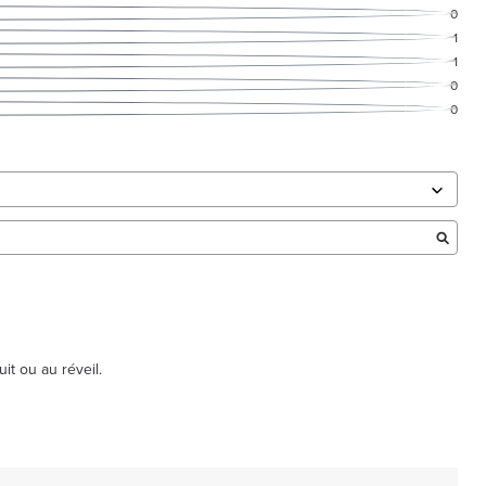
0
1
1
0
0
it ou au réveil.