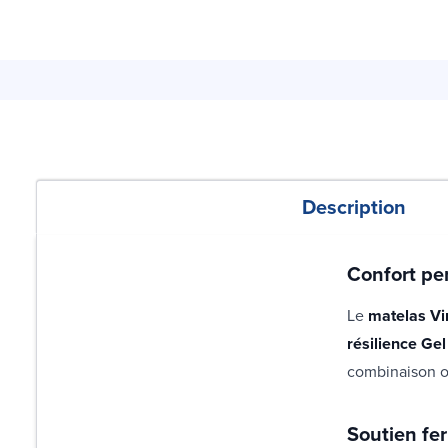
Description
Confort pe
Le
matelas V
résilience Gel
combinaison o
Soutien fe