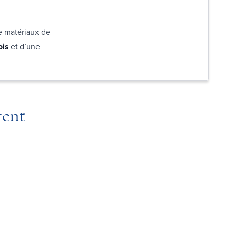
e matériaux de
ois
et d’une
rent