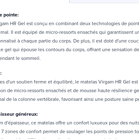
e pointe:
rgam HR Gel est conçu en combinant deux technologies de pointe
imal. Il est équipé de micro-ressorts ensachés qui garantissent u
onnalisé à chaque partie du corps. De plus, il est doté d'une co
ce gel qui épouse les contours du corps, offrant une sensation de
pendant le sommeil.
:
es d'un soutien ferme et équilibré, le matelas Virgam HR Gel est 
on de micro-ressorts ensachés et de mousse haute résilience gel
al de la colonne vertébrale, favorisant ainsi une posture saine pe
aisseur généreux:
 d'épaisseur, ce matelas offre un confort luxueux pour des nuits
7 zones de confort permet de soulager les points de pression t