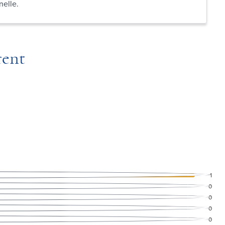
nelle.
rent
1
0
0
0
0