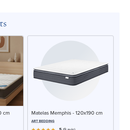
ts
90 cm
Matelas Memphis - 120x190 cm
ART BEDDING
5
9
avis