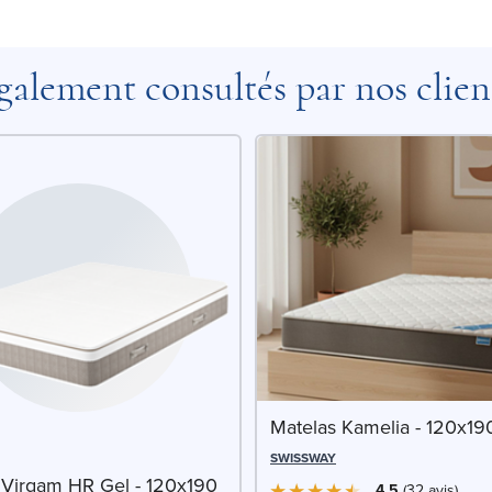
galement consultés par nos clien
Matelas Kamelia - 120x1
SWISSWAY
 Virgam HR Gel - 120x190
4.5
32
avis