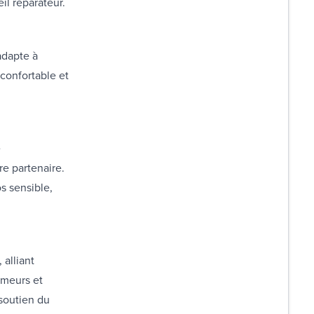
il réparateur.
adapte à
confortable et
e
e partenaire.
s sensible,
ventuelles.
 alliant
rmeurs et
soutien du