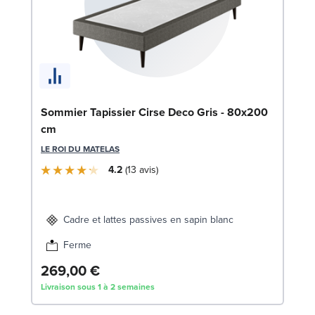
En
Sommier Tapissier Cirse Deco Gris - 80x200
c
cm
SW
LE ROI DU MATELAS
4.2
13
avis
1
Liv
Cadre et lattes passives en sapin blanc
Ferme
269,00 €
Livraison sous 1 à 2 semaines