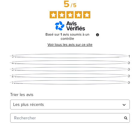
5
/
5
Basé sur
1
avis soumis à un
contrôle
Voir tous les avis sur ce site
5
étoiles
1
4
étoiles
0
3
étoiles
0
2
étoiles
0
1
étoile
0
Trier les avis