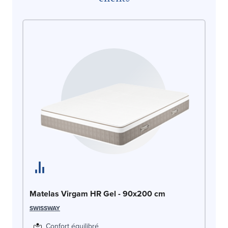
Ma
AR
Matelas Virgam HR Gel - 90x200 cm
SWISSWAY
Confort équilibré