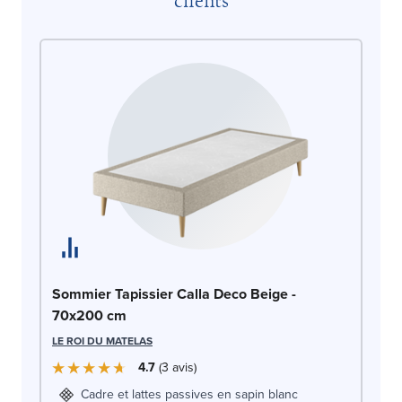
clients
So
Sommier Tapissier Calla Deco Beige -
7
70x200 cm
LE
LE ROI DU MATELAS
4.7
3
avis
Cadre et lattes passives en sapin blanc