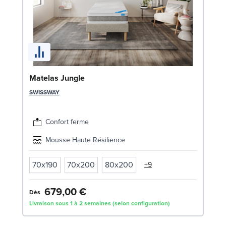
Li
Matelas Jungle
LE
SWISSWAY
Confort ferme
Mousse Haute Résilience
70x190
70x200
80x200
+9
679,00 €
7
Dès
Livraison sous 1 à 2 semaines (selon configuration)
Liv