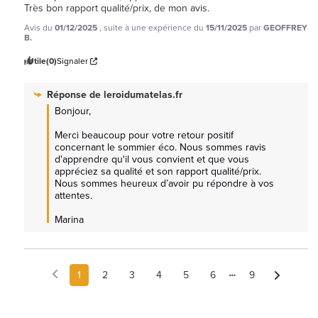
Très bon rapport qualité/prix, de mon avis.
Avis du
01/12/2025
, suite à une expérience du
15/11/2025
par
GEOFFREY
B.
Utile
(0)
Signaler
Réponse de
leroidumatelas.fr
Bonjour,

Merci beaucoup pour votre retour positif 
concernant le sommier éco. Nous sommes ravis 
d'apprendre qu'il vous convient et que vous 
appréciez sa qualité et son rapport qualité/prix. 
Nous sommes heureux d’avoir pu répondre à vos 
attentes.

Marina
1
2
3
4
5
6
9