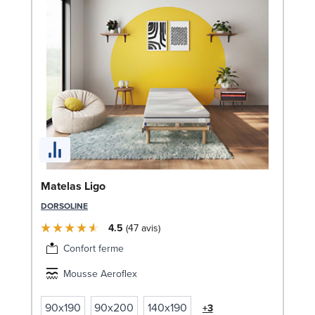
En
Matelas Ligo
8
DORSOLINE
SW
4.5
47
avis
1
Confort ferme
Liv
Mousse Aeroflex
90x190
90x200
140x190
+3