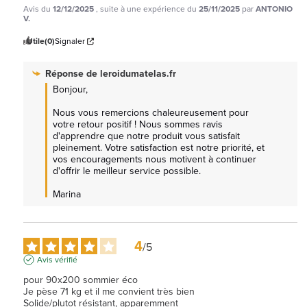
Avis du
12/12/2025
, suite à une expérience du
25/11/2025
par
ANTONIO
V.
Utile
(0)
Signaler
Réponse de
leroidumatelas.fr
Bonjour,

Nous vous remercions chaleureusement pour 
votre retour positif ! Nous sommes ravis 
d'apprendre que notre produit vous satisfait 
pleinement. Votre satisfaction est notre priorité, et 
vos encouragements nous motivent à continuer 
d'offrir le meilleur service possible.

Marina
4
/
5
Avis vérifié
pour 90x200 sommier éco

Je pèse 71 kg et il me convient très bien

Solide/plutot résistant, apparemment
