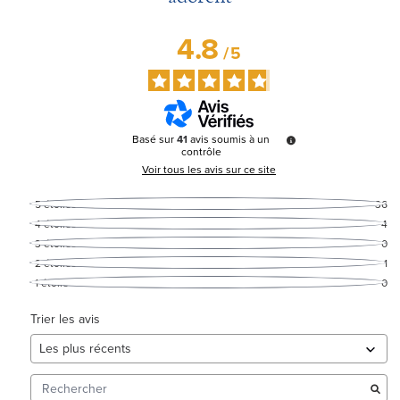
4.8
/
5
Basé sur
41
avis soumis à un
contrôle
Voir tous les avis sur ce site
5
étoiles
36
4
étoiles
4
3
étoiles
0
2
étoiles
1
1
étoile
0
Trier les avis