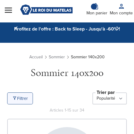
Skip to Content
Mon panier
Mon compte
Profitez de l'offre : Back to Sleep - Jusqu'à -60% !
Accueil
Sommier
Sommier 140x200
Sommier 140x200
Trier par
Filtrer
Articles
1
-
15
sur
34