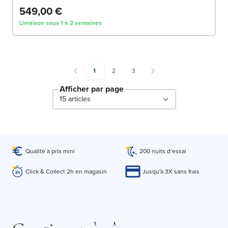
549,00 €
Livraison sous 1 à 2 semaines
You're currently reading page
Page
Page
1
2
3
Afficher par page
par page
Qualité à prix mini
200 nuits d’essai
Click & Collect 2h en magasin
Jusqu'à 3X sans frais