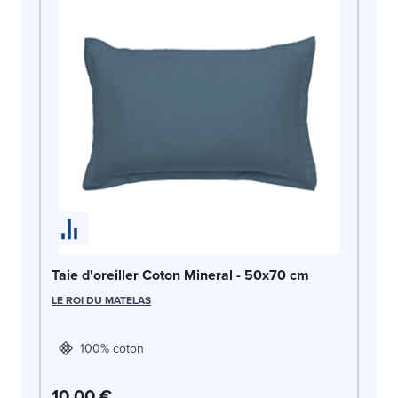
Ta
LE
Taie d'oreiller Coton Mineral - 50x70 cm
LE ROI DU MATELAS
100% coton
10,00 €
1