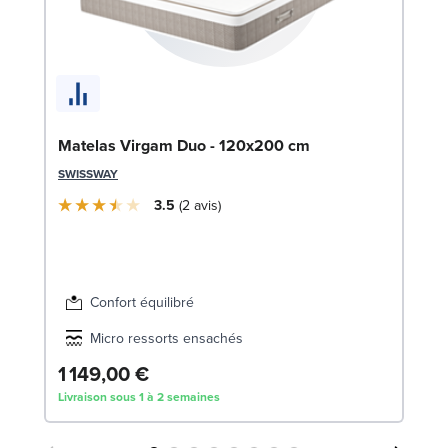
So
LE
Matelas Virgam Duo - 120x200 cm
SWISSWAY
3.5
2
avis
Confort équilibré
7
Micro ressorts ensachés
1 149,00 €
Dè
Livraison sous 1 à 2 semaines
Liv