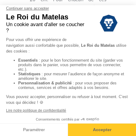
sommiers, il est conseillé d’y
ajouter des pieds. Plusieurs
configurations sont possibles :
l’ajout de 4 pieds au sommier, pour
garantir sa bonne aération, ou
l’assemblage à un lit déjà présent.
Pensez à vérifier que l’épaisseur de
votre sommier correspond bien à
votre lit : pour cela, prenez les
mesures nécessaires en
anticipation ou en vous renseignant
auprès de nos conseillers en
magasin.
LE SOMMIER TAPISSIER :
UN PRODUIT DE
QUALITÉ
Se tourner vers un sommier