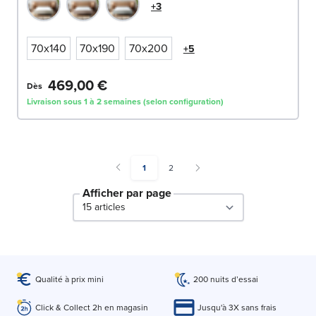
+3
70x140
70x190
70x200
+5
469,00 €
Dès
Livraison sous 1 à 2 semaines (selon configuration)
You're currently reading page
Page
1
2
Afficher par page
par page
Qualité à prix mini
200 nuits d’essai
Click & Collect 2h en magasin
Jusqu'à 3X sans frais