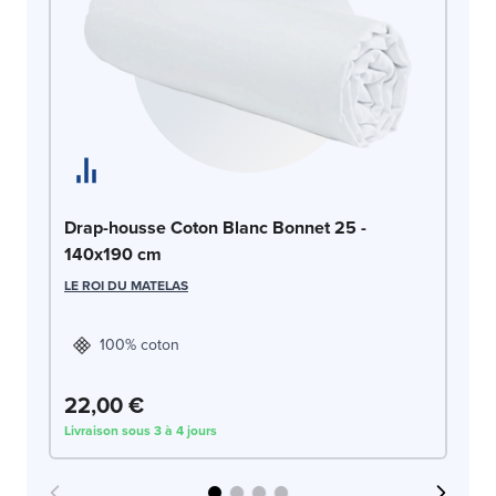
Dr
Drap-housse Coton Blanc Bonnet 25 -
14
140x190 cm
LE
LE ROI DU MATELAS
100% coton
22,00 €
2
Livraison sous 3 à 4 jours
Liv