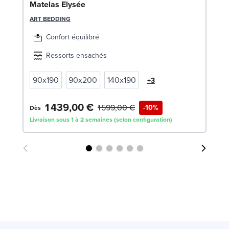
So
Matelas Elysée
LE
ART BEDDING
Confort équilibré
Ressorts ensachés
90x190
90x200
140x190
+3
1 439,00 €
4
1 599,00 €
-10%
Dès
Livraison sous 1 à 2 semaines (selon configuration)
Liv