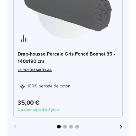
Dr
Drap-housse Percale Gris Foncé Bonnet 35 -
1
140x190 cm
DO
LE ROI DU MATELAS
100% percale de coton
35,00 €
3
Livraison sous 3 à 4 jours
Liv