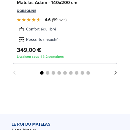
So
Matelas Adam - 140x200 cm
SW
DORSOLINE
4.6
99
avis
Confort équilibré
Ressorts ensachés
349,00 €
1
Livraison sous 1 à 2 semaines
Liv
LE ROI DU MATELAS
Notre histoire