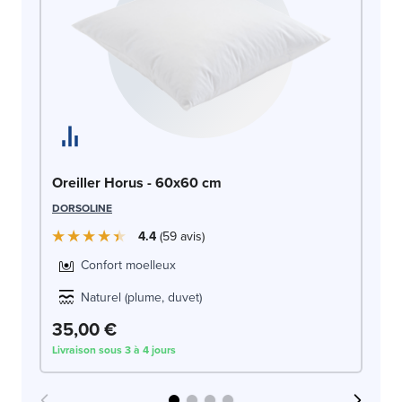
Or
Oreiller Horus - 60x60 cm
DO
DORSOLINE
4.4
59
avis
Confort moelleux
Naturel (plume, duvet)
35,00 €
3
Livraison sous 3 à 4 jours
Liv