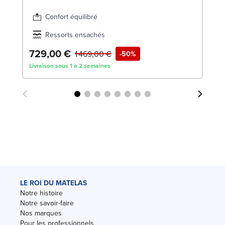
Confort équilibré
Ressorts ensachés
729,00 €
1
1 469,00 €
-50%
Livraison sous 1 à 2 semaines
Liv
LE ROI DU MATELAS
Notre histoire
Notre savoir-faire
Nos marques
Pour les professionnels