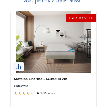
Vous pourriez aimer aussi...
BACK TO SLEEP
So
Matelas Charme - 140x200 cm
LE
SWISSWAY
4.3
25
avis