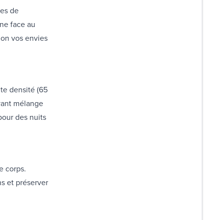
ces de
une face au
lon vos envies
te densité (65
avant mélange
pour des nuits
e corps.
ns et préserver