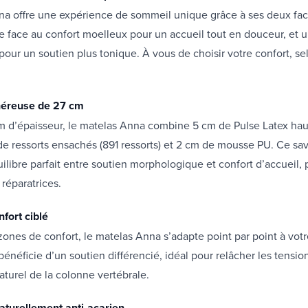
na offre une expérience de sommeil unique grâce à ses deux fa
 face au confort moelleux pour un accueil tout en douceur, et 
pour un soutien plus tonique. À vous de choisir votre confort, se
.
néreuse de 27 cm
m d’épaisseur, le matelas Anna combine 5 cm de Pulse Latex hau
de ressorts ensachés (891 ressorts) et 2 cm de mousse PU. Ce s
uilibre parfait entre soutien morphologique et confort d’accueil, 
réparatrices.
fort ciblé
zones de confort, le matelas Anna s’adapte point par point à votr
néficie d’un soutien différencié, idéal pour relâcher les tensio
aturel de la colonne vertébrale.
naturellement anti-acarien