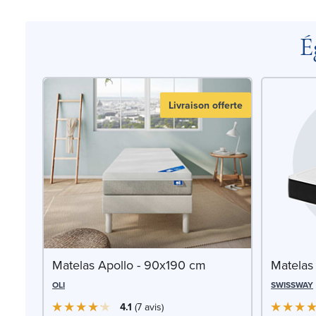
É
Livraison offerte
Matelas Apollo - 90x190 cm
Matelas
OLI
SWISSWAY
4.1
7
avis