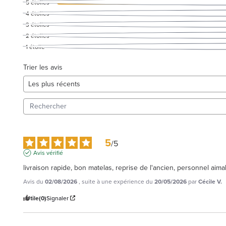
5
étoiles
4
étoiles
3
étoiles
2
étoiles
1
étoile
Trier les avis
5
/
5
Avis vérifié
livraison rapide, bon matelas, reprise de l'ancien, personnel aima
Avis du
02/08/2026
, suite à une expérience du
20/05/2026
par
Cécile V.
Utile
(0)
Signaler