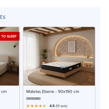
ts
 TO SLEEP
0 cm
Matelas Ebene - 90x190 cm
SWISSWAY
4.5
13
avis