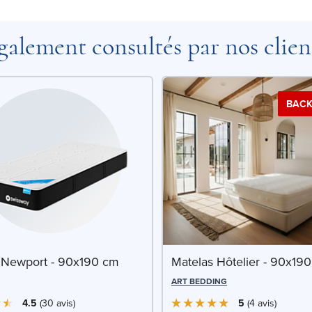
galement consultés par nos clien
BACK
 Newport - 90x190 cm
Matelas Hôtelier - 90x19
ART BEDDING
4.5
30
avis
5
4
avis