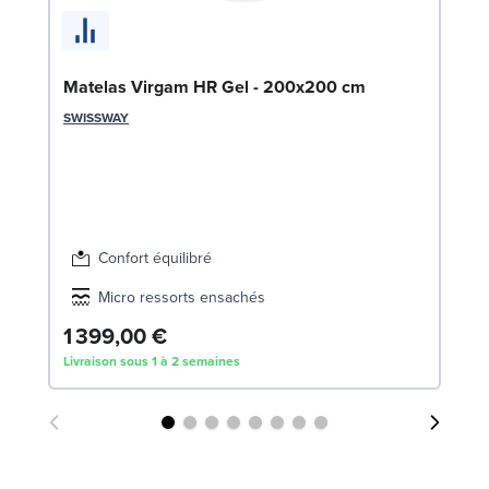
So
LE
Matelas Virgam HR Gel - 200x200 cm
SWISSWAY
Confort équilibré
7
Micro ressorts ensachés
1 399,00 €
Dè
Livraison sous 1 à 2 semaines
Liv