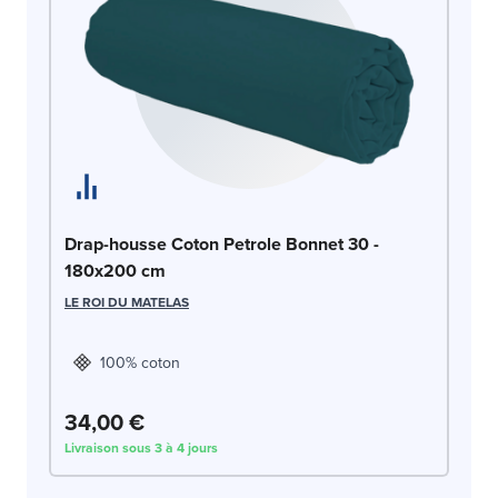
Dr
Drap-housse Coton Petrole Bonnet 30 -
1
180x200 cm
LE
LE ROI DU MATELAS
100% coton
34,00 €
3
Livraison sous 3 à 4 jours
Liv