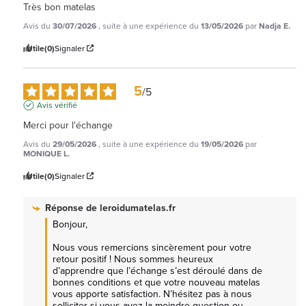
Très bon matelas
Avis du
30/07/2026
, suite à une expérience du
13/05/2026
par
Nadja E.
Utile
(0)
Signaler
5
/
5
Avis vérifié
Merci pour l'échange
Avis du
29/05/2026
, suite à une expérience du
19/05/2026
par
MONIQUE L.
Utile
(0)
Signaler
Réponse de
leroidumatelas.fr
Bonjour,

Nous vous remercions sincèrement pour votre 
retour positif ! Nous sommes heureux 
d’apprendre que l’échange s’est déroulé dans de 
bonnes conditions et que votre nouveau matelas 
vous apporte satisfaction. N’hésitez pas à nous 
solliciter si vous avez la moindre question ou 