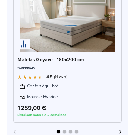
Ma
Matelas Goyave - 180x200 cm
SW
SWISSWAY
4.5
11
avis
Confort équilibré
Mousse Hybride
1 259,00 €
1
Livraison sous 1 à 2 semaines
Liv