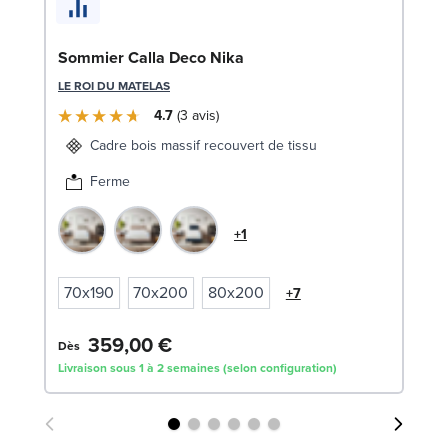
LE
Sommier Calla Deco Nika
LE ROI DU MATELAS
4.7
3
avis
Cadre bois massif recouvert de tissu
Ferme
+1
70x190
70x200
80x200
+7
359,00 €
7
Dès
Livraison sous 1 à 2 semaines (selon configuration)
Liv