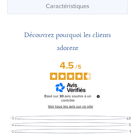
Caractéristiques
Découvrez pourquoi les clients
adorent
4.5
/
5
Basé sur
30
avis soumis à un
contrôle
Voir tous les avis sur ce site
5
étoiles
22
4
étoiles
5
3
étoiles
1