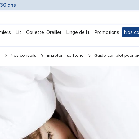
 30 ans
miers
Lit
Couette, Oreiller
Linge de lit
Promotions
Nos co
Submen
Nos conseils
Entretenir sa literie
Guide complet pour bien