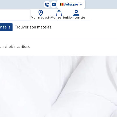
Belgique
03 59 55 37 13
Contactez-nous
Mon magasin
Mon panier
Mon compte
nseils
Trouver son matelas
u for "Nos conseils"
 choisir sa literie