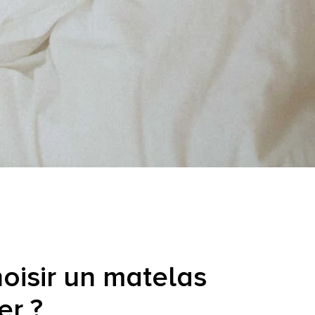
isir un matelas
er ?