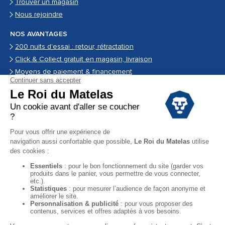
Trouver un magasin
Nous rejoindre
NOS AVANTAGES
200 nuits d'essai : retour, rétractation
Click & Collect gratuit en magasin, livraison
Moyens de paiement & financement
Garantie
Conditions des offres
Black Friday
Destockage
Soldes
Conditions Générales de vente magasin
Conditions Générales de vente internet
Mentions Légales
Données personnelles