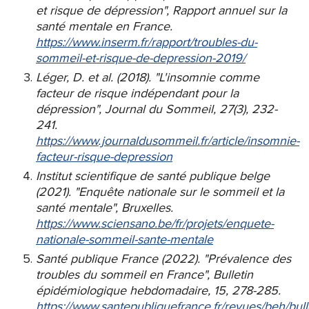
et risque de dépression", Rapport annuel sur la
santé mentale en France.
https://www.inserm.fr/rapport/troubles-du-
sommeil-et-risque-de-depression-2019/
Léger, D. et al. (2018). "L'insomnie comme
facteur de risque indépendant pour la
dépression", Journal du Sommeil, 27(3), 232-
241.
https://www.journaldusommeil.fr/article/insomnie-
facteur-risque-depression
Institut scientifique de santé publique belge
(2021). "Enquête nationale sur le sommeil et la
santé mentale", Bruxelles.
https://www.sciensano.be/fr/projets/enquete-
nationale-sommeil-sante-mentale
Santé publique France (2022). "Prévalence des
troubles du sommeil en France", Bulletin
épidémiologique hebdomadaire, 15, 278-285.
https://www.santepubliquefrance.fr/revues/beh/bull