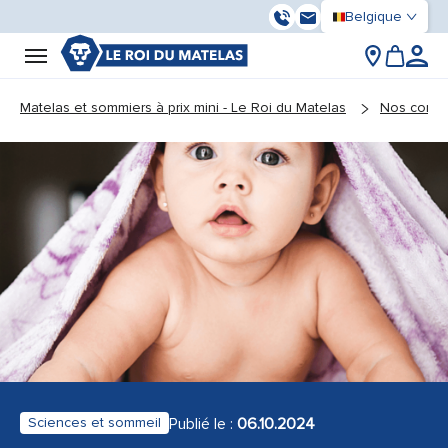
Belgique
03 59 55 37 13
Contactez-nous
You are here:
Matelas et sommiers à prix mini - Le Roi du Matelas
Nos conse
Publié le :
06.10.2024
Sciences et sommeil