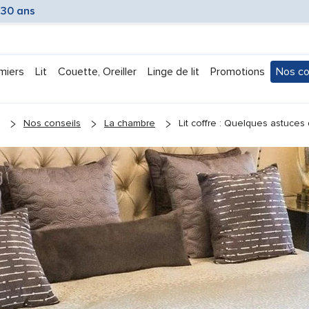
 30 ans
miers
Lit
Couette, Oreiller
Linge de lit
Promotions
Nos co
Submen
Nos conseils
La chambre
Lit coffre : Quelques astuce