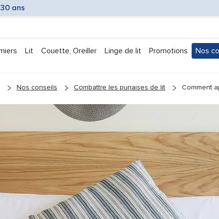
 30 ans
miers
Lit
Couette, Oreiller
Linge de lit
Promotions
Nos co
Submen
Nos conseils
Combattre les punaises de lit
Comment app