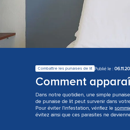
Publié le :
06.11.2
Combattre les punaises de lit
Comment apparaît 
Dans notre quotidien, une simple punais
de punaise de lit peut survenir dans vot
Pour éviter l’infestation, vérifiez le
sommi
évitez ainsi que ces parasites ne devien