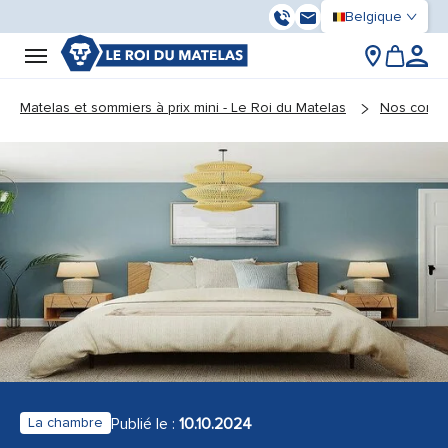
Belgique
03 59 55 37 13
Contactez-nous
You are here:
Matelas et sommiers à prix mini - Le Roi du Matelas
Nos conse
Publié le :
10.10.2024
La chambre