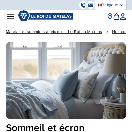
Belgique
03 59 55 37 13
Contactez-nous
You are here:
Matelas et sommiers à prix mini - Le Roi du Matelas
Nos conse
Sommeil et écran