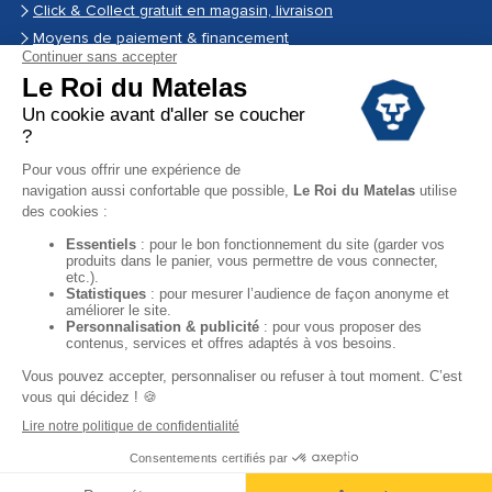
Click & Collect gratuit en magasin, livraison
Moyens de paiement & financement
Garantie
Conditions des offres
Black Friday
Destockage
Soldes
Conditions Générales de vente magasin
Conditions Générales de vente internet
Mentions Légales
Données personnelles
Facebook
Instagram
YouTube
Copyright © 2024. Tous droits réservés.