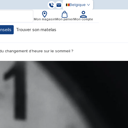
Belgique
03 59 55 37 13
Contactez-nous
Mon magasin
Mon panier
Mon compte
nseils
Trouver son matelas
u for "Nos conseils"
du changement d’heure sur le sommeil ?