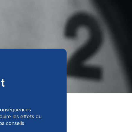
t
 conséquences
uire les effets du
os conseils