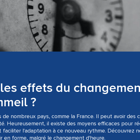
les effets du changemen
mmeil ?
s de nombreux pays, comme la France. Il peut avoir des
té. Heureusement, il existe des moyens efficaces pour réd
faciliter l'adaptation à ce nouveau rythme. Découvrez n
ir en forme, malgré le changement d'heure.