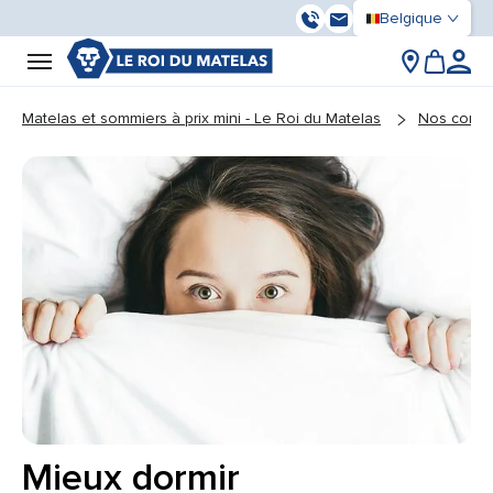
Belgique
03 59 55 37 13
Contactez-nous
You are here:
Matelas et sommiers à prix mini - Le Roi du Matelas
Nos conse
Mieux dormir