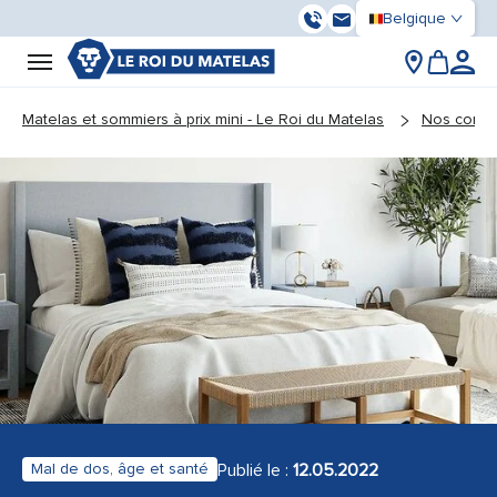
Belgique
03 59 55 37 13
Contactez-nous
You are here:
Matelas et sommiers à prix mini - Le Roi du Matelas
Nos conse
Publié le :
12.05.2022
Mal de dos, âge et santé